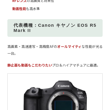
RFレンズ
の高画質と将来性
動画性能
も高水準
代表機種：Canon キヤノン EOS R5
Mark II
高画素・高速連写・高精度AFの
オールマイティ
な性能が光る
一台。
静止画も動画もこだわりたい
プロ＆ハイアマチュアに最適。