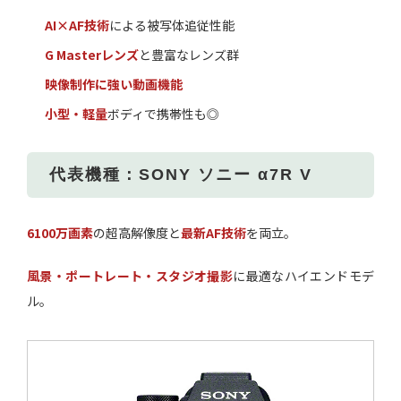
AI×AF技術
による被写体追従性能
G Masterレンズ
と豊富なレンズ群
映像制作に強い動画機能
小型・軽量
ボディで携帯性も◎
代表機種：SONY ソニー α7R V
6100万画素
の超高解像度と
最新AF技術
を両立。
風景・ポートレート・スタジオ撮影
に最適なハイエンドモデ
ル。