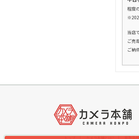
程度
※20
当店
ご売
ご納
トップ
カメラ本舗とは?
買取品