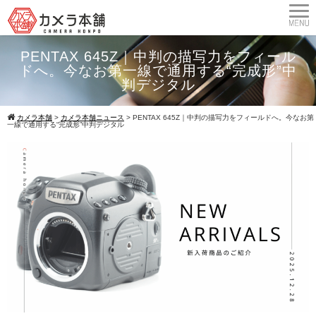
PENTAX 645Z｜中判の描写力をフィール
ドへ。今なお第一線で通用する“完成形”中
判デジタル
カメラ本舗
>
カメラ本舗ニュース
>
PENTAX 645Z｜中判の描写力をフィールドへ。今なお第
一線で通用する“完成形”中判デジタル