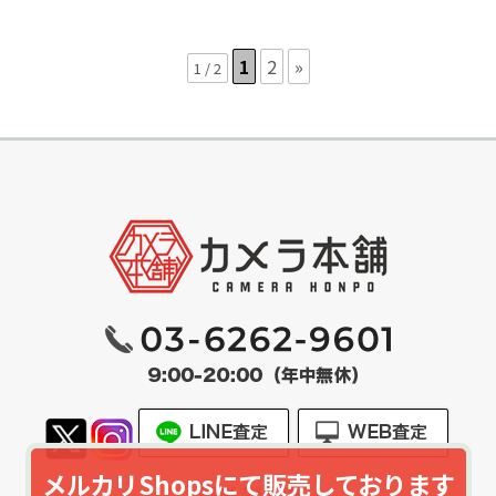
1
2
»
1 / 2
メルカリShopsにて販売しております
© 2026
カメラ本舗