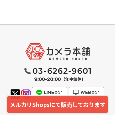
メルカリShopsにて販売しております
© 2026
カメラ本舗